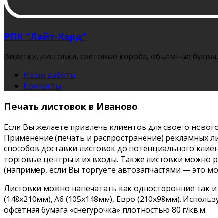
РПК "Лайт-Кард"
Визитки, листовки, световые короба, объемные буквы,
Наши работы
Контакты
Печать листовок в Иваново
Если Вы желаете привлечь клиентов для своего нового 
Применение (печать и распространение) рекламных ли
способов доставки листовок до потенциального клиен
торговые центры и их входы. Также листовки можно р
(например, если Вы торгуете автозапчастями — это м
Листовки можно напечатать как односторонние так и 
(148х210мм), А6 (105х148мм), Евро (210х98мм). Исполь
офсетная бумага «снегурочка» плотностью 80 г/кв.м.